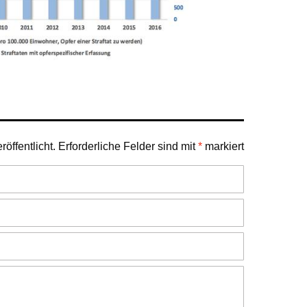
öffentlicht.
Erforderliche Felder sind mit
*
markiert