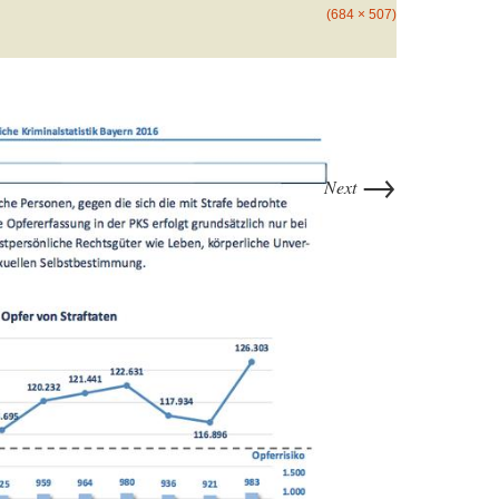
(684 × 507)
→
Next