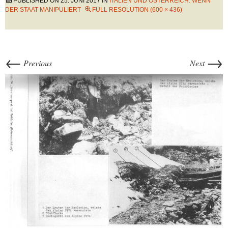
PUBLISHED ON
25. JUNI 2017
IN
ITALIEN UND ÖSTERREICH: WENN
DER STAAT MANIPULIERT
FULL RESOLUTION (600 × 436)
←
→
Previous
Next