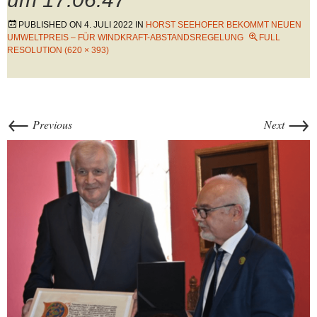
PUBLISHED ON
4. JULI 2022
IN
HORST SEEHOFER BEKOMMT NEUEN
UMWELTPREIS – FÜR WINDKRAFT-ABSTANDSREGELUNG
FULL
RESOLUTION (620 × 393)
←
→
Previous
Next