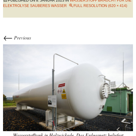
PUBLISHED ON
8. JANUAR 2023
IN
WASSERSTOFF BRAUCHT FÜR DIE
ELEKTROLYSE SAUBERES WASSER
FULL RESOLUTION (620 × 414)
←
Previous
Wasserstofftank in Holzwickede. Das Erdgasnetz beliefert