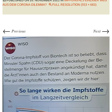
PUBLISHED ON
26. NOVEMBER 2021
IN
IMPFUNG ALS EINZIGER WEG
AUS DEM CORONA-DILEMMA?
FULL RESOLUTION (553 × 683)
←
→
Previous
Next