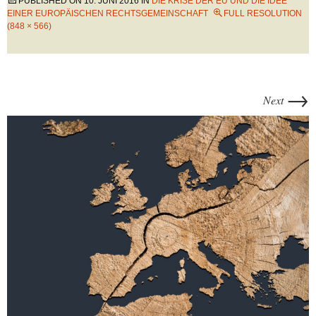
PUBLISHED ON
10. JUNI 2016
IN
DIE KRISE DER EU UND DIE IDEE
EINER EUROPÄISCHEN RECHTSGEMEINSCHAFT
FULL RESOLUTION
(848 × 566)
→
Next