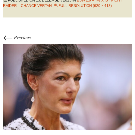
PUBLISHED ON
15. DEZEMBER 2025
IN
BSW 2.0 – TWIX IST NICHT
RAIDER – CHANCE VERTAN
FULL RESOLUTION (620 × 413)
←
Previous