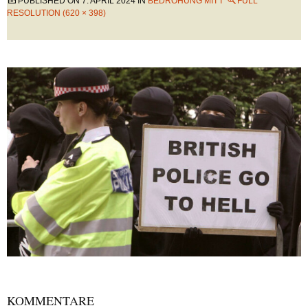
PUBLISHED ON
7. APRIL 2024
IN
BEDROHUNG MIT I
FULL
RESOLUTION (620 × 398)
KOMMENTARE