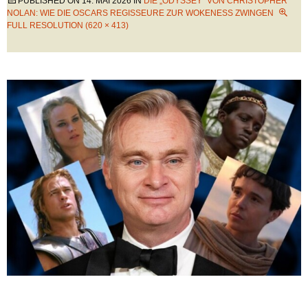
PUBLISHED ON
14. MAI 2026
IN
DIE „ODYSSEY“ VON CHRISTOPHER
NOLAN: WIE DIE OSCARS REGISSEURE ZUR WOKENESS ZWINGEN
FULL RESOLUTION (620 × 413)