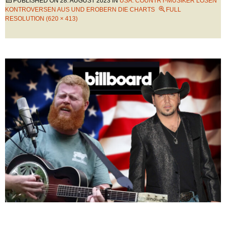
PUBLISHED ON
28. AUGUST 2023
IN
USA: COUNTRY-MUSIKER LÖSEN
KONTROVERSEN AUS UND EROBERN DIE CHARTS
FULL
RESOLUTION (620 × 413)