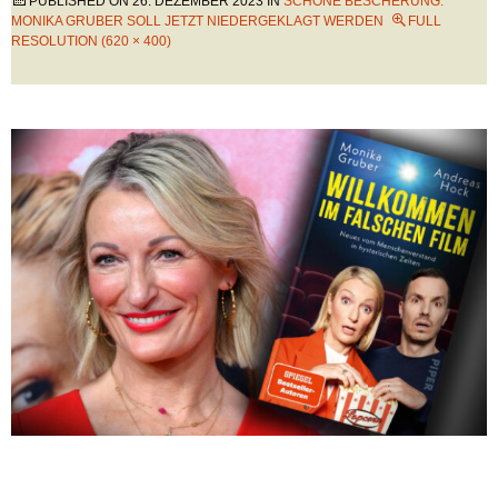
PUBLISHED ON
26. DEZEMBER 2023
IN
SCHÖNE BESCHERUNG:
MONIKA GRUBER SOLL JETZT NIEDERGEKLAGT WERDEN
FULL
RESOLUTION (620 × 400)