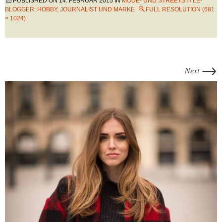
PUBLISHED ON
14. FEBRUAR 2015
IN
MODE- UND STREETSTYLE-
BLOGGER: HOBBY, JOURNALIST UND MARKE
FULL RESOLUTION (681
× 1024)
→
Next