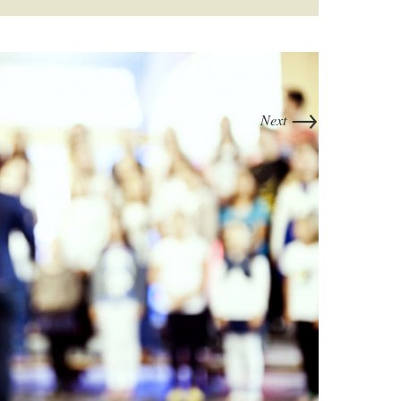
→
Next