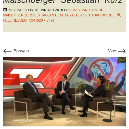
PUBLISHED ON
18. JANUAR 2018
IN
SEBASTIAN KURZ BEI
MAISCHBERGER: DER TAG, AN DEM DAS ALTER SICHTBAR WURDE
FULL RESOLUTION (620 × 349)
←
→
Previous
Next