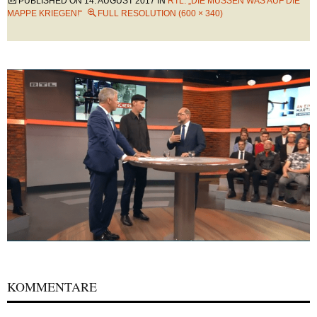
PUBLISHED ON
14. AUGUST 2017
IN
RTL: „DIE MÜSSEN WAS AUF DIE
MAPPE KRIEGEN!“
FULL RESOLUTION (600 × 340)
KOMMENTARE