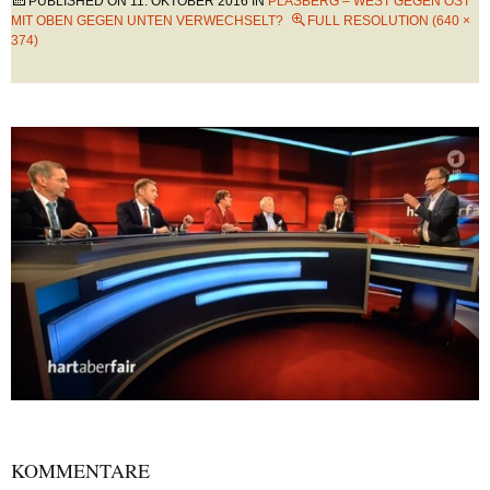
PUBLISHED ON
11. OKTOBER 2016
IN
PLASBERG – WEST GEGEN OST
MIT OBEN GEGEN UNTEN VERWECHSELT?
FULL RESOLUTION (640 ×
374)
KOMMENTARE