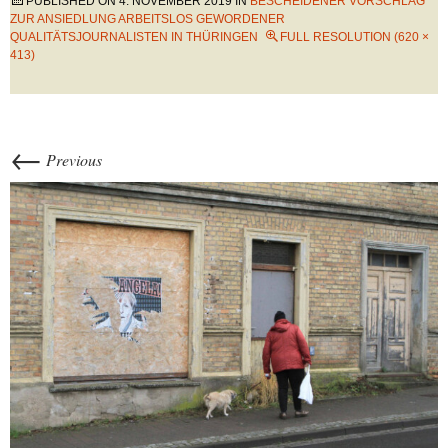
PUBLISHED ON
4. NOVEMBER 2019
IN
BESCHEIDENER VORSCHLAG
ZUR ANSIEDLUNG ARBEITSLOS GEWORDENER
QUALITÄTSJOURNALISTEN IN THÜRINGEN
FULL RESOLUTION (620 ×
413)
←
Previous