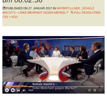
PUBLISHED ON
27. JANUAR 2017
IN
MAYBRIT ILLNER: „SCHULZ
MACHT’S – LINKE MEHRHEIT GEGEN MERKEL?“
FULL RESOLUTION
(761 × 432)