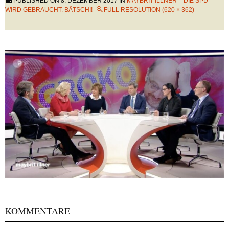
PUBLISHED ON
8. DEZEMBER 2017
IN
MAYBRIT ILLNER – DIE SPD
WIRD GEBRAUCHT. BÄTSCHI!
FULL RESOLUTION (620 × 362)
KOMMENTARE