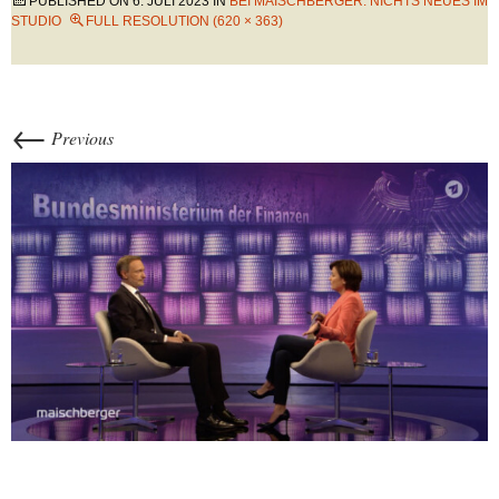
PUBLISHED ON
6. JULI 2023
IN
BEI MAISCHBERGER: NICHTS NEUES IM
STUDIO
FULL RESOLUTION (620 × 363)
←
Previous