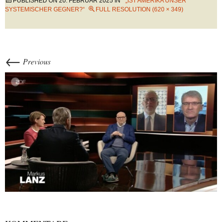
PUBLISHED ON
20. FEBRUAR 2025
IN
„IST AMERIKA UNSER
SYSTEMISCHER GEGNER?“
FULL RESOLUTION (620 × 349)
←
Previous