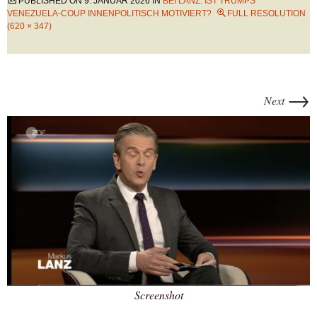
PUBLISHED ON
9. JANUAR 2026
IN
BEI LANZ: IST TRUMPS
VENEZUELA-COUP INNENPOLITISCH MOTIVIERT?
FULL RESOLUTION
(620 × 347)
→
Next
Screenshot