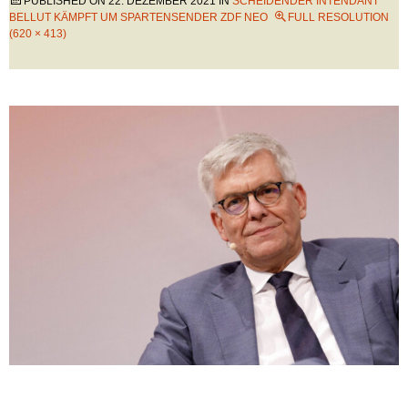
PUBLISHED ON
22. DEZEMBER 2021
IN
SCHEIDENDER INTENDANT
BELLUT KÄMPFT UM SPARTENSENDER ZDF NEO
FULL RESOLUTION
(620 × 413)