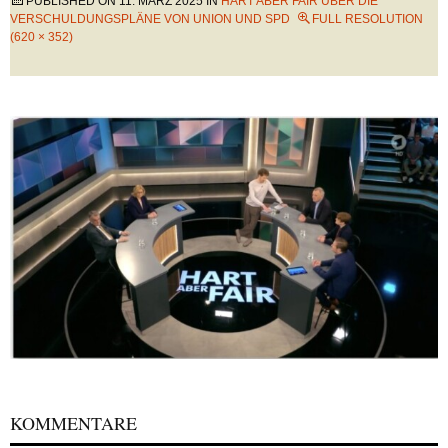
PUBLISHED ON
11. MÄRZ 2025
IN
HART ABER FAIR ÜBER DIE
VERSCHULDUNGSPLÄNE VON UNION UND SPD
FULL RESOLUTION
(620 × 352)
KOMMENTARE