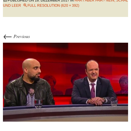
PUBLISHED ON
18. DEZEMBER 2017
IN
HART ABER FAIR? NEIN, SCHAL
UND LEER
FULL RESOLUTION (620 × 392)
←
Previous