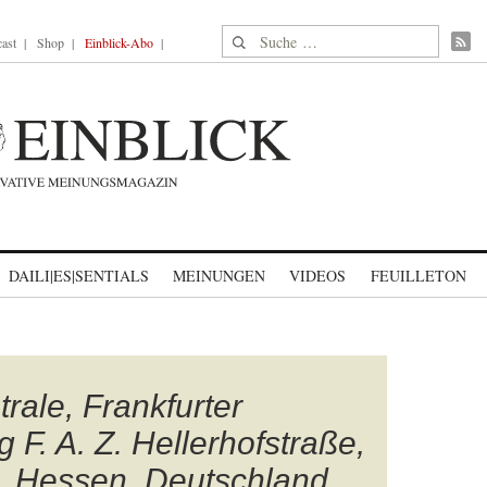
Suche nach:
ast
Shop
Einblick-Abo
DAILI|ES|SENTIALS
MEINUNGEN
VIDEOS
FEUILLETON
rale, Frankfurter
 F. A. Z. Hellerhofstraße,
, Hessen, Deutschland,