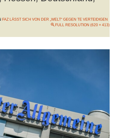
N
FAZ LÄSST SICH VON DER „WELT“ GEGEN TE VERTEIDIGEN
FULL RESOLUTION (620 × 413)