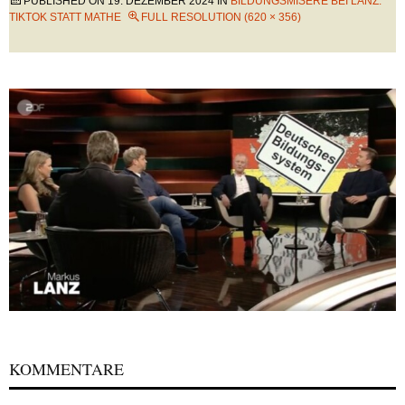
PUBLISHED ON
19. DEZEMBER 2024
IN
BILDUNGSMISERE BEI LANZ:
TIKTOK STATT MATHE
FULL RESOLUTION (620 × 356)
KOMMENTARE