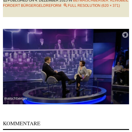
PUBLISHED ON
4. DEZEMBER 2025
IN
BEI MAISCHBERGER: KLINGBEIL
FORDERT BÜRGERGELDREFORM
FULL RESOLUTION (620 × 371)
KOMMENTARE