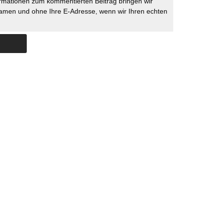
rmationen zum kommentierten Beitrag bringen wir
namen und ohne Ihre E-Adresse, wenn wir Ihren echten
Skip to content
ERSTÜTZUNG
IMPRESSUM
DATENSCHUTZ
DATENSCHUTZEINSTELLU