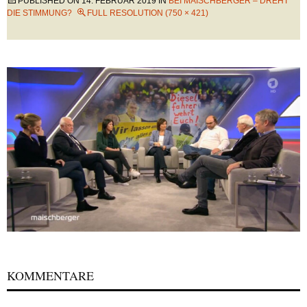
PUBLISHED ON
14. FEBRUAR 2019
IN
BEI MAISCHBERGER – DREHT
DIE STIMMUNG?
FULL RESOLUTION (750 × 421)
KOMMENTARE