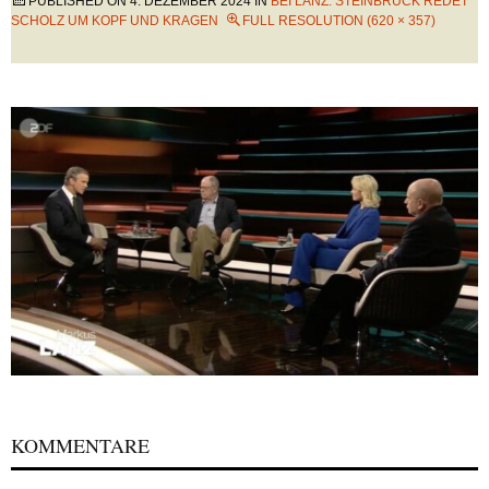
PUBLISHED ON
4. DEZEMBER 2024
IN
BEI LANZ: STEINBRÜCK REDET
SCHOLZ UM KOPF UND KRAGEN
FULL RESOLUTION (620 × 357)
KOMMENTARE