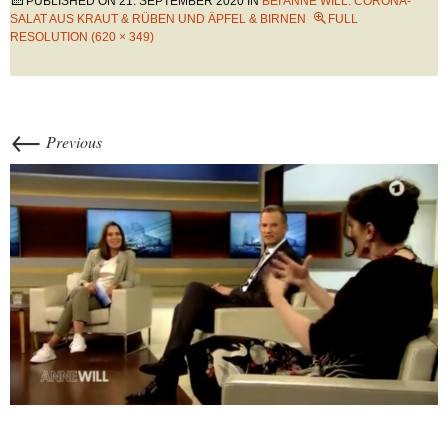
PUBLISHED ON
21. SEPTEMBER 2020
IN
BEI ANNE WILL: CORONA-
SALAT AUS KRAUT & RÜBEN UND ÄPFEL & BIRNEN
FULL
RESOLUTION (620 × 349)
←
Previous