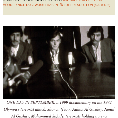
PUBLISHED ON
8. OKTOBER 2022
IN
ARD WILL VON GELD FÜR
MÖRDER NICHTS GEWUSST HABEN
FULL RESOLUTION (620 × 402)
ONE DAY IN SEPTEMBER, a 1999 documentary on the 1972
Olympics terrorist attack. Shown: (l to r) Adnan Al Gashey, Jamal
Al Gashay, Mohammed Safady, terrorists holding a news