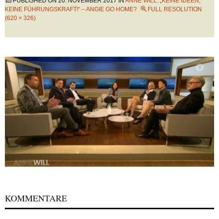
PUBLISHED ON
20. NOVEMBER 2017
IN
ANNE WILL: „KEINE IDEEN,
KEINE FÜHRUNGSKRAFT!“ – ANGIE GO HOME?
FULL RESOLUTION
(620 × 326)
KOMMENTARE