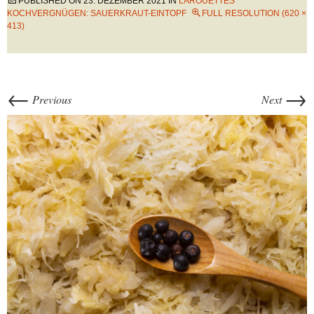
PUBLISHED ON
23. DEZEMBER 2021
IN
LAROUETTES
KOCHVERGNÜGEN: SAUERKRAUT-EINTOPF
FULL RESOLUTION (620 ×
413)
←
→
Previous
Next