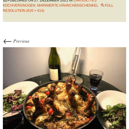
PUBLISHED ON
27. DEZEMBER 2021
IN
LAROUETTES
KOCHVERGNÜGEN: MARINIERTE HÄHNCHENSCHENKEL
FULL
RESOLUTION (620 × 414)
←
Previous