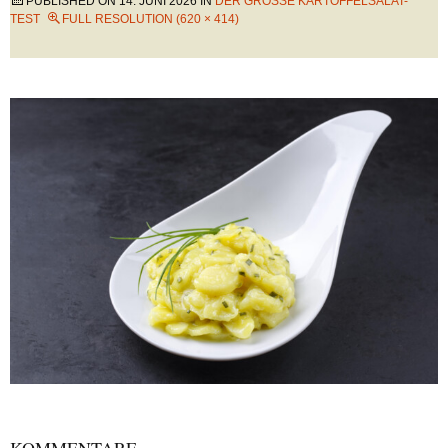
PUBLISHED ON
14. JUNI 2026
IN
DER GROSSE KARTOFFELSALAT-T
EST
FULL RESOLUTION (620 × 414)
KOMMENTARE