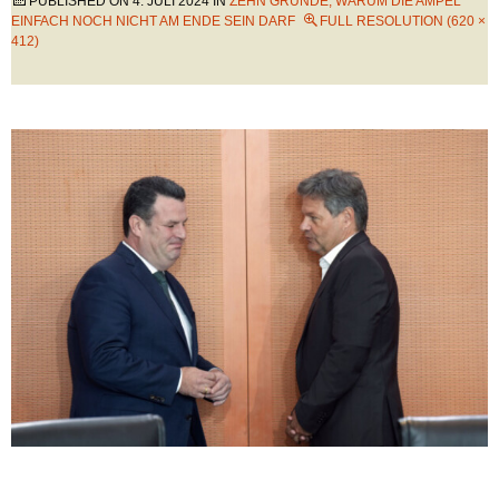
PUBLISHED ON
4. JULI 2024
IN
ZEHN GRÜNDE, WARUM DIE AMPEL
EINFACH NOCH NICHT AM ENDE SEIN DARF
FULL RESOLUTION (620 ×
412)