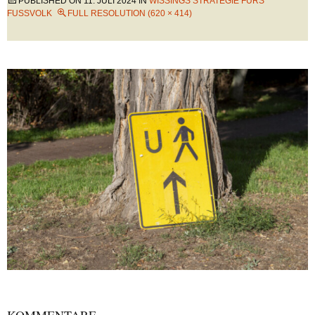
PUBLISHED ON
11. JULI 2024
IN
WISSINGS STRATEGIE FÜRS
FUSSVOLK
FULL RESOLUTION (620 × 414)