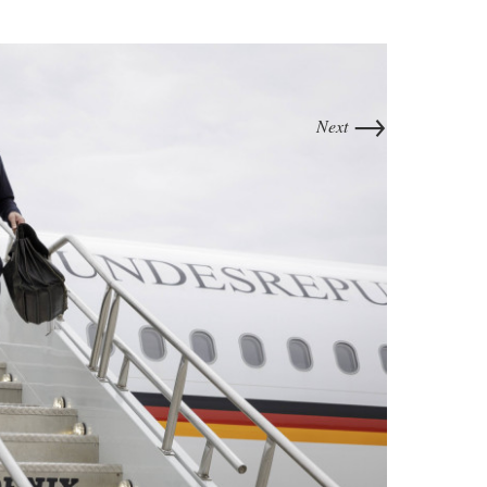
→
Next