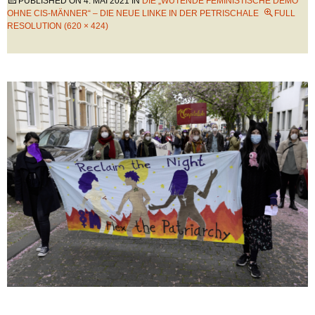
PUBLISHED ON
4. MAI 2021
IN
DIE „WÜTENDE FEMINISTISCHE DEMO
OHNE CIS-MÄNNER“ – DIE NEUE LINKE IN DER PETRISCHALE
FULL
RESOLUTION (620 × 424)