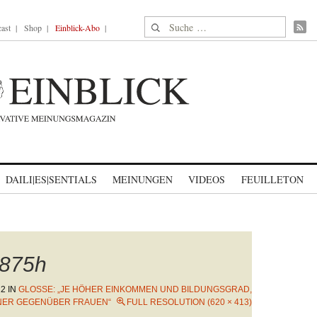
Suche nach:
ast
Shop
Einblick-Abo
DAILI|ES|SENTIALS
MEINUNGEN
VIDEOS
FEUILLETON
875h
22
IN
GLOSSE: „JE HÖHER EINKOMMEN UND BILDUNGSGRAD,
NER GEGENÜBER FRAUEN“
FULL RESOLUTION (620 × 413)