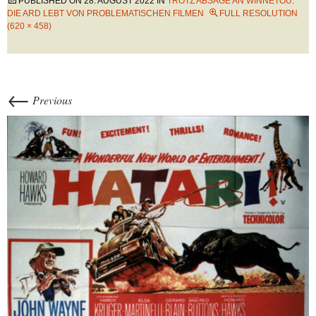
PUBLISHED ON
28. AUGUST 2022
IN
TROTZ ABSAGE AN WINNETOU:
DIE ARD LEBT VON PROBLEMATISCHEN FILMEN
FULL RESOLUTION
(620 × 458)
←
Previous