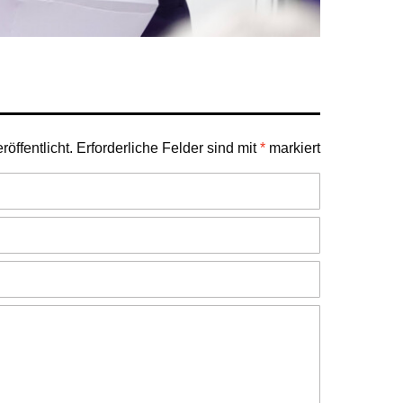
öffentlicht.
Erforderliche Felder sind mit
*
markiert