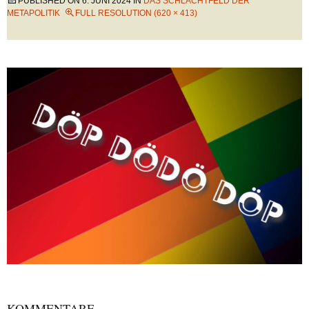
PUBLISHED ON
6. JUNI 2024
IN
DAS SCHLACHTFELD DER
METAPOLITIK
FULL RESOLUTION (620 × 413)
KOMMENTARE