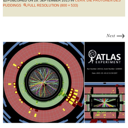
PUBLISHED ON
28. SEPTEMBER 2015
IN
CERN: DIE PROTONEN DES
PUDDINGS
FULL RESOLUTION (800 × 533)
→
Next