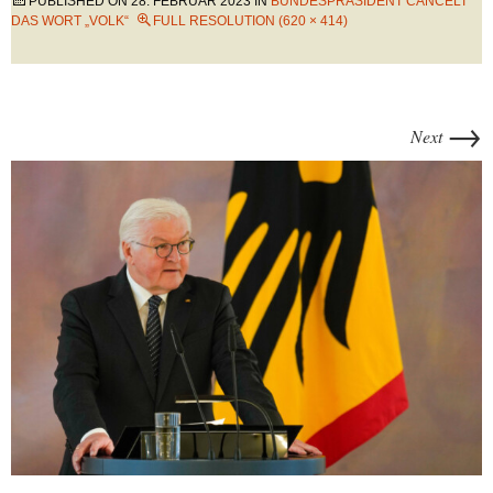
PUBLISHED ON
28. FEBRUAR 2023
IN
BUNDESPRÄSIDENT CANCELT
DAS WORT „VOLK“
FULL RESOLUTION (620 × 414)
→
Next