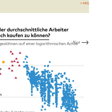
× 440)
→
Next