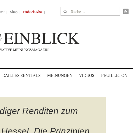
Suche nach:
ast
Shop
Einblick-Abo
DAILI|ES|SENTIALS
MEINUNGEN
VIDEOS
FEUILLETON
diger Renditen zum
essel_Die Prinzipien