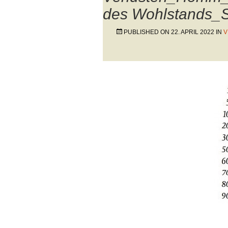
des Wohlstands_Se
PUBLISHED ON
22. APRIL 2022
IN
V