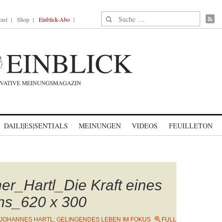
Suche nach:
ast
Shop
Einblick-Abo
DAILI|ES|SENTIALS
MEINUNGEN
VIDEOS
FEUILLETON
r_Hartl_Die Kraft eines
ens_620 x 300
JOHANNES HARTL: GELINGENDES LEBEN IM FOKUS
FULL